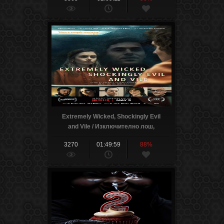
Extremely Wicked, Shockingly Evil
and Vile / Изключително лош,
шокиращо зъл и подъл (2019)
3270
01:49:59
88%