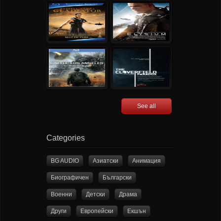
See all
Categories
BG AUDIO
Азиатски
Анимация
Биографичен
Български
Военни
Детски
Драма
Други
Европейски
Екшън