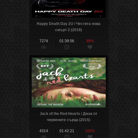
Happy Death Day 2U / Честита нова
смърт 2 (2019)
7274
01:39:56
88%
Jack of the Red Hearts / Джак от
червените сърца (2015)
4314
01:42:21
100%