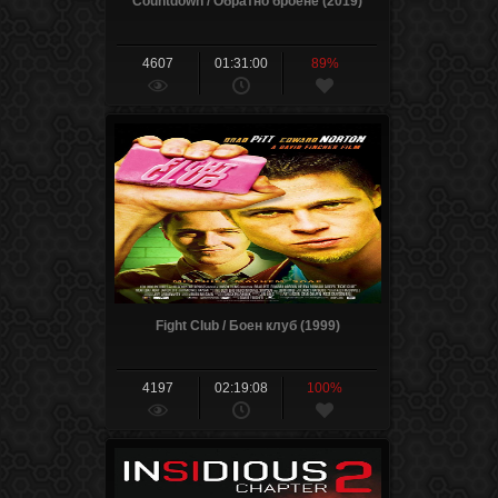
Countdown / Обратно броене (2019)
4607
01:31:00
89%
Fight Club / Боен клуб (1999)
4197
02:19:08
100%