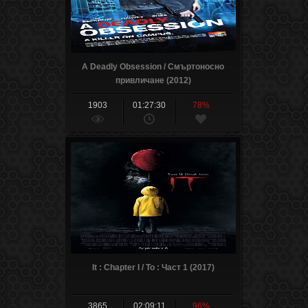
A Deadly Obsession / Смъртоносно
привличане (2012)
1903
01:27:30
78%
It : Chapter I / То : Част 1 (2017)
3865
02:09:11
96%