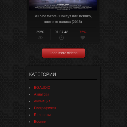
All She Wrote / Нокаут или всичко,
което тя написа (2018)
2950
01:37:48
75%
Load more videos
КАТЕГОРИИ
BG AUDIO
Азиатски
Анимация
Биографичен
Български
Военни