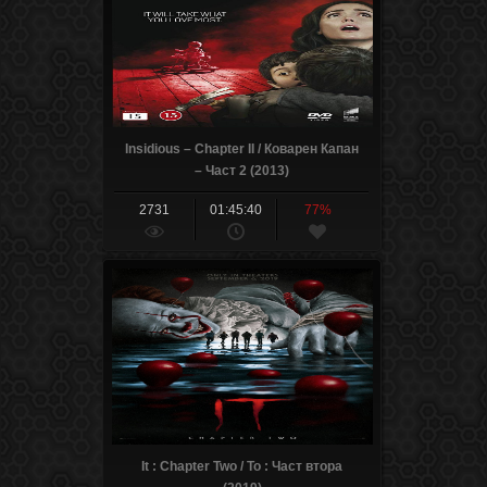
Insidious – Chapter II / Коварен Капан
– Част 2 (2013)
2731
01:45:40
77%
It : Chapter Two / То : Част втора