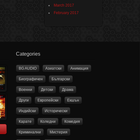
March 2017
February 2017
Categories
BG AUDIO
Азиатски
Анимация
Биографичен
Български
Военни
Детски
Драма
Други
Европейски
Екшън
Индийски
Исторически
Карате
Коледни
Комедия
Криминални
Мистерия