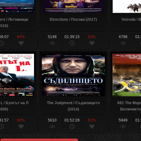
ers / Летовници
Directions / Посоки (2017)
Voivoda / 
2016)
56:07
84%
5148
01:39:15
93%
4798
01
 L / Бунтът на Л
The Judgment / Съдилището
681 The Maje
2006)
(2014)
Величието 
41:57
80%
5610
01:52:28
81%
5949
01