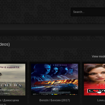
ideos)
View mode
 / Дамасцена
Benzin / Бензин (2017)
Love.