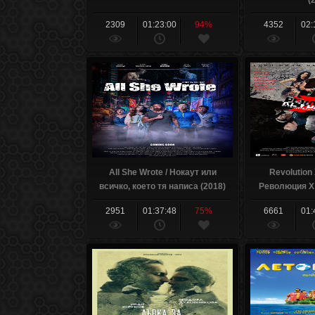
(
2309
01:23:00
94%
4352
02:
All She Wrote / Нокаут или
Revolution 
всичко, което тя написа (2018)
Революция X 
2951
01:37:48
75%
6661
01: