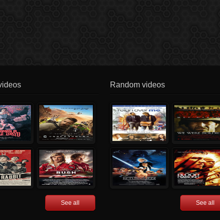
videos
Random videos
See all
See all