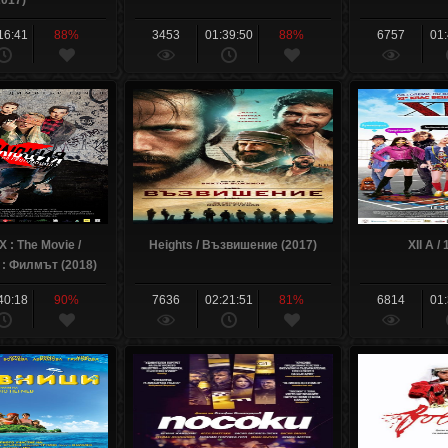
2017)
16:41
88%
3453
01:39:50
88%
6757
01
X : The Movie /
Heights / Възвишение (2017)
XII A /
: Филмът (2018)
40:18
90%
7636
02:21:51
81%
6814
01