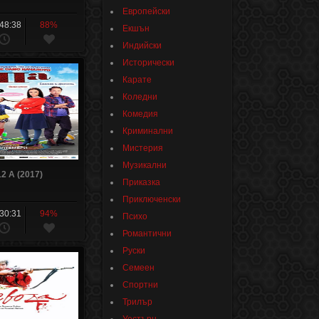
Европейски
:48:38
88%
Екшън
Индийски
Исторически
Карате
Коледни
Комедия
Криминални
Мистерия
Музикални
 12 A (2017)
Приказка
Приключенски
:30:31
94%
Психо
Романтични
Руски
Семеен
Спортни
Трилър