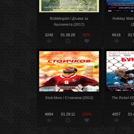
Bubblegum / Дъвка за
Holiday Mak
балончета (2017)
(
3240
01:38:28
93%
6618
01:
Stoichkov / Стоичков (2012)
The Rebel Of
(
4884
01:29:11
100%
4057
01: