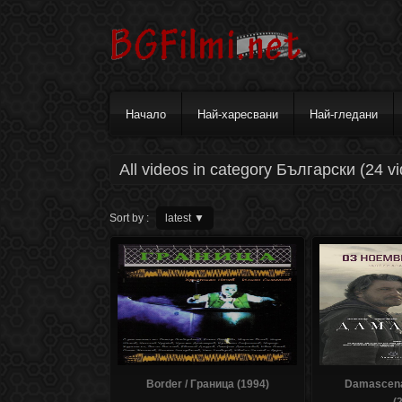
Начало
Най-харесвани
Най-гледани
All videos in category Български (24 v
Sort by :
latest
▼
Border / Граница (1994)
Damascena