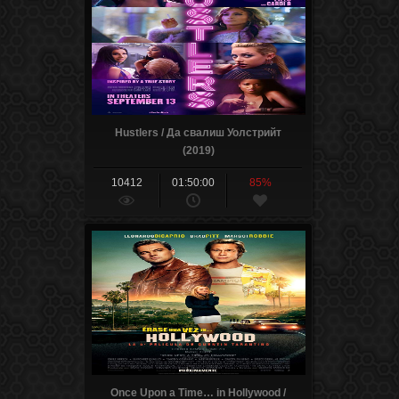
Hustlers / Да свалиш Уолстрийт
(2019)
10412
01:50:00
85%
Once Upon a Time… in Hollywood /