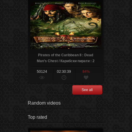
Pirates of the Caribbean II : Dead
Man’s Chest / Карибски пирати : 2
Сандъка на мъртвеца (2006)
50124
02:30:39
84%
See all
Random videos
Top rated