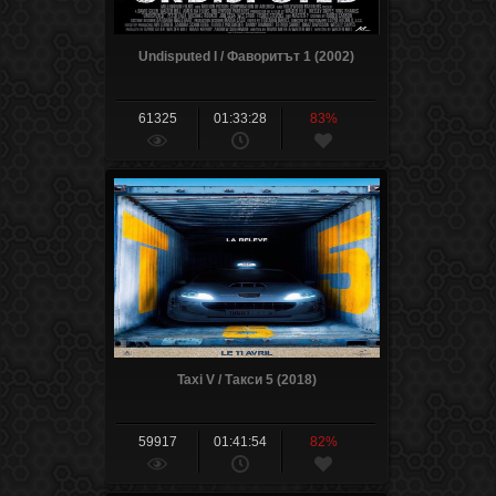
Undisputed I / Фаворитът 1 (2002)
61325
01:33:28
83%
Taxi V / Такси 5 (2018)
59917
01:41:54
82%