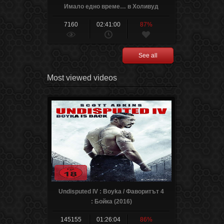
Имало едно време… в Холивуд
(2019)
7160
02:41:00
87%
See all
Most viewed videos
Undisputed IV : Boyka / Фаворитът 4
: Бойка (2016)
145155
01:26:04
86%