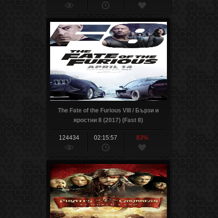
The Fate of the Furious VIII / Бързи и
яростни 8 (2017) (Fast 8)
124434
02:15:57
83%