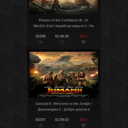
Pirates of the Caribbean III : At
World’s End / Карибски пирати 3 : На
края на света (2007)
92598
02:48:30
84%
Jumanji II : Welcome to the Jungle /
Джуманджи 2 : Добре дошли в
джунглата (2017)
83297
01:59:03
83%