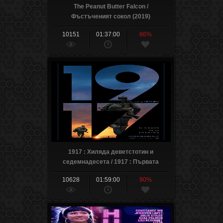
The Peanut Butter Falcon /
Фъстъченият сокол (2019)
10151
01:37:00
86%
1917 : Хиляда деветстотин и
седемнадесета / 1917 : Първата
световна война (2019)
10628
01:59:00
90%