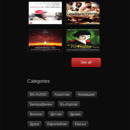
See all
Categories
BG AUDIO
Азиатски
Анимация
Биографичен
Български
Военни
Детски
Драма
Други
Европейски
Екшън