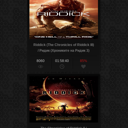
Riddick (The Chronicles of Riddick III)
/ Ридик (Хрониките на Ридик 3)
(2013)
8060
01:58:40
85%