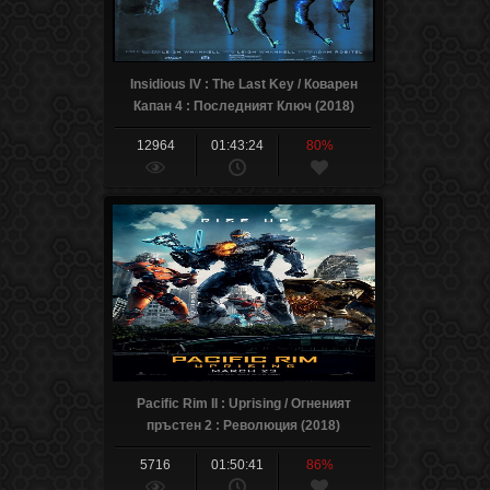
Insidious IV : The Last Key / Коварен
Капан 4 : Последният Ключ (2018)
12964
01:43:24
80%
Pacific Rim II : Uprising / Огненият
пръстен 2 : Революция (2018)
5716
01:50:41
86%