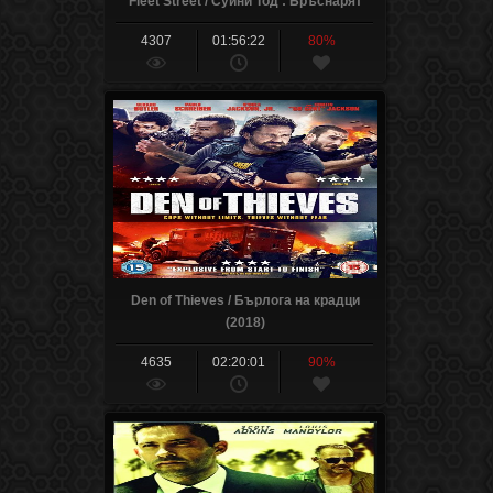
Fleet Street / Суини Тод : Бръснарят
Демон от Флийт Стрийт (2007)
4307
01:56:22
80%
Den of Thieves / Бърлога на крадци
(2018)
4635
02:20:01
90%