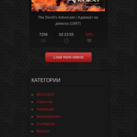
The Devil’s Advocate / Адвокат на
дявола (1997)
7256
02:23:55
89%
Load more videos
КАТЕГОРИИ
BG AUDIO
Азиатски
Анимация
Биографичен
Български
Военни