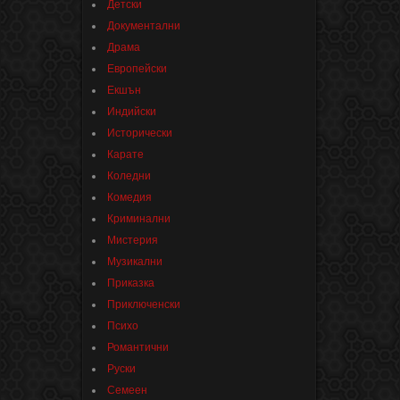
Детски
Документални
Драма
Европейски
Екшън
Индийски
Исторически
Карате
Коледни
Комедия
Криминални
Мистерия
Музикални
Приказка
Приключенски
Психо
Романтични
Руски
Семеен