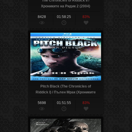
The Chronicles of Riddick II /
Хрониките на Ридик 2 (2004)
8428
01:58:25
83%
Pitch Black (The Chronicles of
Riddick I) / Пълен Мрак (Хрониките
на Ридик 1) (2000)
5698
01:51:55
83%