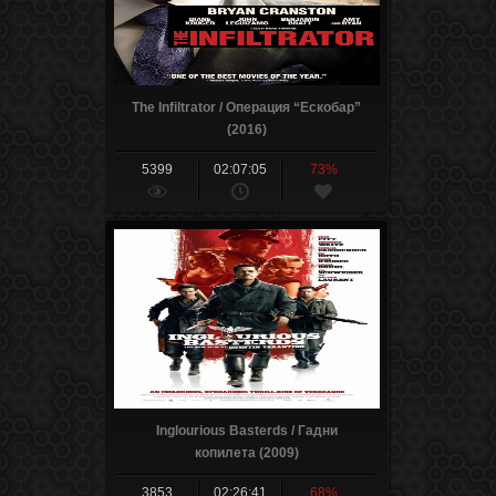
The Infiltrator / Операция “Ескобар”
(2016)
5399
02:07:05
73%
Inglourious Basterds / Гадни
копилета (2009)
3853
02:26:41
68%