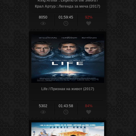
King Arthur : Legend of the Sword /
Крал Артур : Легенда за меча (2017)
8050
01:59:45
92%
Life / Признак на живот (2017)
5302
01:43:58
84%