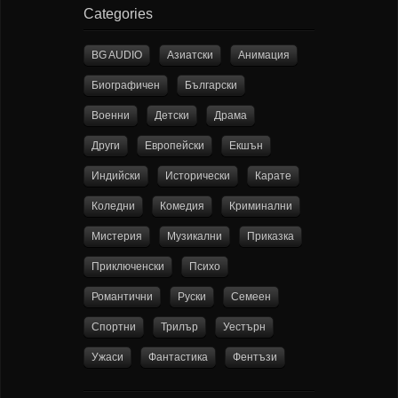
Categories
BG AUDIO
Азиатски
Анимация
Биографичен
Български
Военни
Детски
Драма
Други
Европейски
Екшън
Индийски
Исторически
Карате
Коледни
Комедия
Криминални
Мистерия
Музикални
Приказка
Приключенски
Психо
Романтични
Руски
Семеен
Спортни
Трилър
Уестърн
Ужаси
Фантастика
Фентъзи