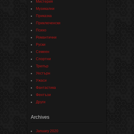
Мистерия
Музикални
Приказка
Приключенски
Психо
Романтични
Руски
Семеен
Спортни
Трилър
Уестърн
Ужаси
Фантастика
Фентъзи
Други
Archives
January 2020