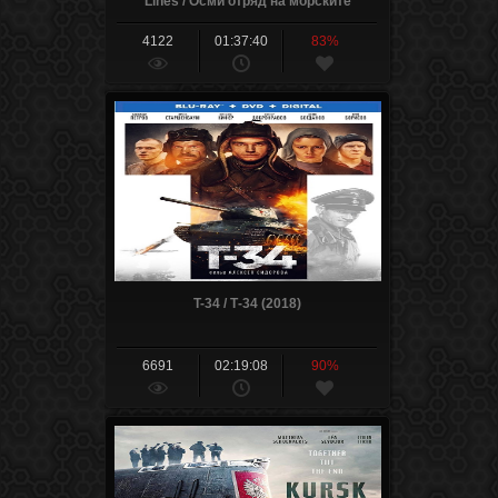
Lines / Осми отряд на морските
тюлени : В тила на врага (2014)
4122
01:37:40
83%
T-34 / Т-34 (2018)
6691
02:19:08
90%