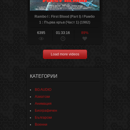
Rambo I : First Blood (Part I) / Рамбо
1 : Първа кръв (Част 1) (1982)
6395
01:33:16
89%
Load more videos
КАТЕГОРИИ
BG AUDIO
Азиатски
Анимация
Биографичен
Български
Военни