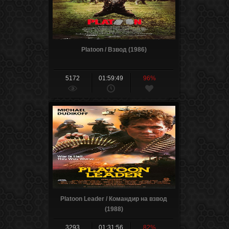
Platoon / Взвод (1986)
5172
01:59:49
96%
Platoon Leader / Командир на взвод
(1988)
3293
01:31:56
82%