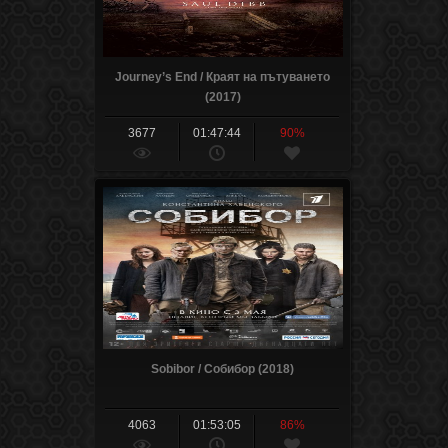
Journey’s End / Краят на пътуването
(2017)
3677
01:47:44
90%
Sobibor / Собибор (2018)
4063
01:53:05
86%