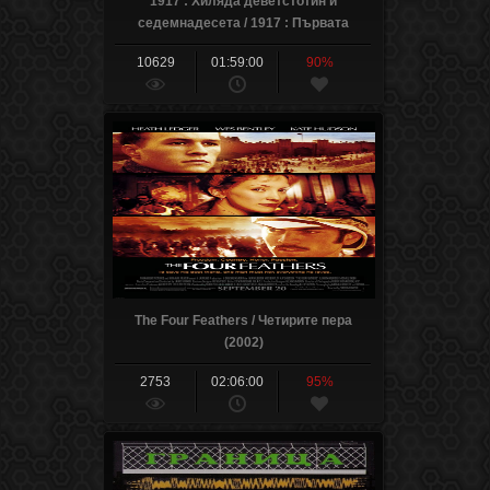
1917 : Хиляда деветстотин и
седемнадесета / 1917 : Първата
световна война (2019)
10629
01:59:00
90%
The Four Feathers / Четирите пера
(2002)
2753
02:06:00
95%