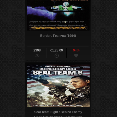
Border / Граница (1994)
2308
01:23:00
94%
Seal Team Eight : Behind Enemy