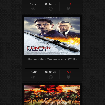
4717
01:50:19
81%
Hunter Killer / Унищожителят (2018)
10786
02:01:42
85%