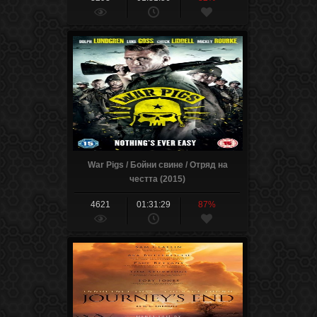
War Pigs / Бойни свине / Отряд на
честта (2015)
4621
01:31:29
87%