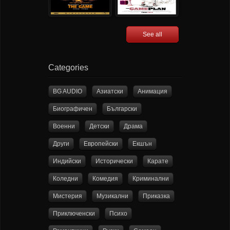
See all
Categories
BG AUDIO
Азиатски
Анимация
Биографичен
Български
Военни
Детски
Драма
Други
Европейски
Екшън
Индийски
Исторически
Карате
Коледни
Комедия
Криминални
Мистерия
Музикални
Приказка
Приключенски
Психо