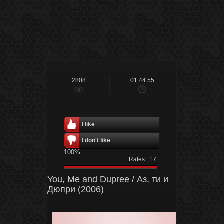
2808
01:44:55
I like
I don't like
100%
Rates :
17
You, Me and Dupree / Аз, ти и
Дюпри (2006)