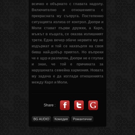
всичко е обърнато с главата надолу.
Включително и отношенията с
прекрасната му съпруга. Постепенно
ситуацията излиза от контрол. Дюпри и
Моли стават първи дружки, а Карл,
мъжът в къщата, се оказва излишният
трети. Една вечер обаче нервите му не
издържат и той се нахвърля на своя
бивш най-добър приятел. Но въпреки
че е щур и разпилян, Дюпри не е глупак
и знае, че той е причината за
нарушената семейна хармония. Новата
му задача е да изглади отношенията
между Карл и Моли.
Share :
BG AUDIO
Комедия
Романтични