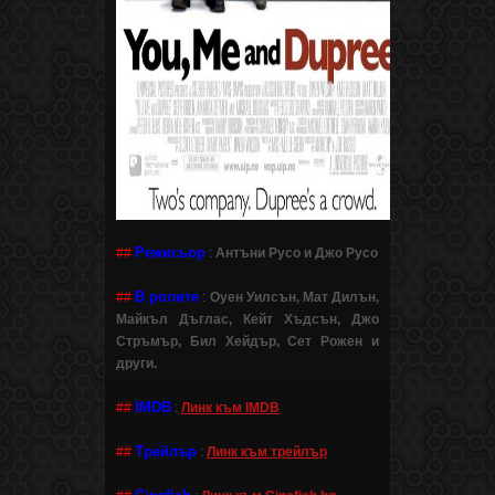
Режисьор
##
:
Антъни Русо и Джо Русо
В ролите
##
:
Оуен Уилсън, Мат Дилън,
Майкъл Дъглас, Кейт Хъдсън, Джо
Стръмър, Бил Хейдър, Сет Рожен и
други.
IMDB
##
:
Линк към IMDB
Трейлър
##
:
Линк към трейлър