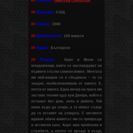
Cinefish
##
:
Линк към Cinefish.bg
Държава
##
:
САЩ
Година
##
:
2006
Времетраене
##
:
105 минути
Аудио
##
:
Българско
Резюме
##
:
Карл и Моли са
младоженци, които се наслаждават на
първите глътки семеен живот. Мечтата
им най-накрая се е сбъднала – те са
заедно, необезпокоявани от никого. Е,
почти от никого. Една вечер на прага им
застава техния щур кум Дюпри, който е
останал без дом, кола и работа. Той
няма къде да отиде, а те нямат сърце
да го оставят на улицата. С неговото
идване обаче животът им се превръща
в истински хаос. Карл има проблеми в
службата, а когато се връща в къщи,