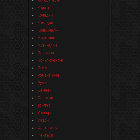
Исторически
Карате
Коледни
Комедия
Криминални
Мистерия
Музикални
Приказка
Приключенски
Психо
Романтични
Руски
Семеен
Спортни
Трилър
Уестърн
Ужаси
Фантастика
Фентъзи