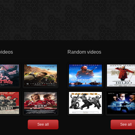
videos
Random videos
See all
See all