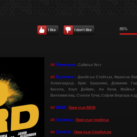
86%
I like
I don't like
Режисьор
##
:
Саймън Уест
В ролите
##
:
Джейсън Стейтъм, Франсоа Ви
Александър, Крис Браунинг, Доминик Гар
Касела, Хоуп Дейвис, Ан Хечи, Майкъл
Вентимиглиа, Стенли Тучи, София Вергара и д
IMDB
##
:
Линк към IMDB
Трейлър
##
:
Линк към трейлър
Cinefish
##
:
Линк към Cinefish.bg