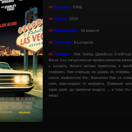
Държава
##
:
САЩ
Година
##
:
2015
Времетраене
##
:
92 минути
Субтитри
##
:
Български
Резюме
##
:
Ник Уайлд (Джейсън Стейтъм)
Вегас със смъртоносни професионални умени
с хазарта. Когато негова приятелка е преб
главорез, Ник отвръща на удара, но открива, 
силен мафиотски бос. Внезапно Ник се озов
свят, преследван от мафията. Повишил зал
един шанс да промени нещата … и този път 
нищо.