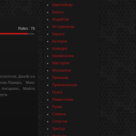
Европейски
Екшън
Индийски
Исторически
Rates :
76
Карате
Коледни
Комедия
Криминални
Мистерия
Музикални
нсентели, Джейсън
Приказка
сиа-Лоридо, Макс
Приключенски
 Ангарано, Майло
Психо
руги.
Романтични
Руски
Семеен
Спортни
Трилър