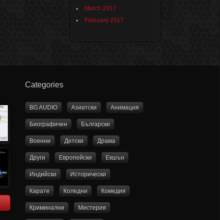
March 2017
February 2017
Categories
BG AUDIO
Азиатски
Анимация
Биографичен
Български
Военни
Детски
Драма
Други
Европейски
Екшън
Индийски
Исторически
Карате
Коледни
Комедия
Криминални
Мистерия