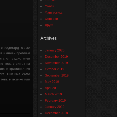
Уестърн
Ужаси
Фантастика
Фентъзи
Други
Archives
 е бодигард в Лас
January 2020
я и личен проблем
December 2019
ита от садистичен
November 2019
че това е синът на
ава в криминалния
October 2019
ога, Ник има само
September 2019
това е всичко или
May 2019
April 2019
March 2019
February 2019
January 2019
December 2018