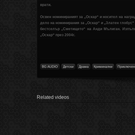
врати.
Освен номинираният за „Оскар“ и носител на награ
дело на номинирания за „Оскар“ и „Златен глобус“ 
бестселър „Сметището“ на Анди Мълиган. Изпълн
„Оскар“ през 2004г.
BG AUDIO
Детски
Драма
Криминални
Приключен
Related videos