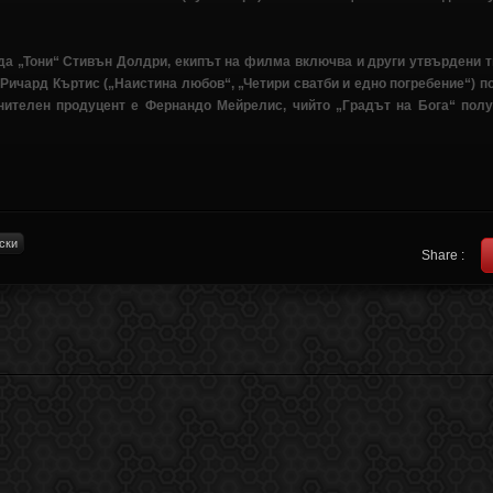
да „Тони“ Стивън Долдри, екипът на филма включва и други утвърдени т
Ричард Къртис („Наистина любов“, „Четири сватби и едно погребение“) по
ителен продуцент е Фернандо Мейрелис, чийто „Градът на Бога“ полу
ски
Share :