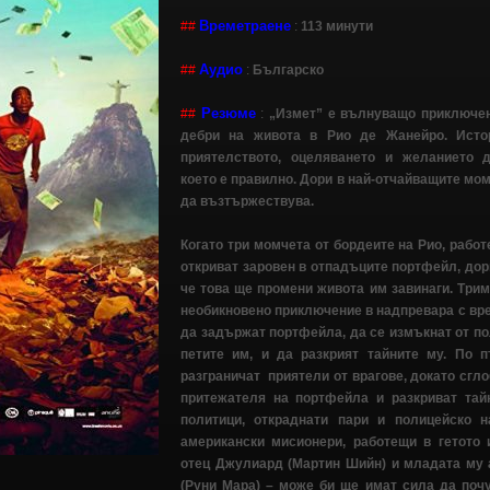
Времетраене
##
:
113 минути
Аудио
##
:
Българско
Резюме
##
:
„Измет” е вълнуващо приключен
дебри на живота в Рио де Жанейро. Истор
приятелството, оцеляването и желанието 
което е правилно. Дори в най-отчайващите мо
да възтържествува.
Когато три момчета от бордеите на Рио, работ
откриват заровен в отпадъците портфейл, дори
че това ще промени живота им завинаги. Трим
необикновено приключение в надпревара с вре
да задържат портфейла, да се измъкнат от пол
петите им, и да разкрият тайните му. По 
разграничат приятели от врагове, докато сгло
притежателя на портфейла и разкриват тай
политици, откраднати пари и полицейско 
американски мисионери, работещи в гетото 
отец Джулиард (Мартин Шийн) и младата му 
(Руни Мара) – може би ще имат сила да поч