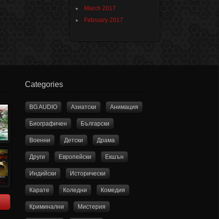
March 2017
February 2017
Categories
BG AUDIO
Азиатски
Анимация
Биографичен
Български
Военни
Детски
Драма
Други
Европейски
Екшън
Индийски
Исторически
Карате
Коледни
Комедия
Криминални
Мистерия