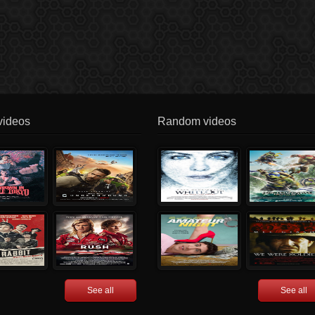
videos
Random videos
See all
See all