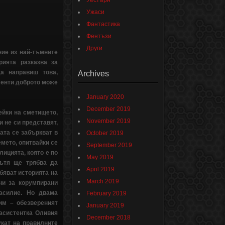
Уестърн
Ужаси
Фантастика
Фентъзи
Други
ие из най-тъмните
ията разказва за
да направиш това,
Archives
менти доброто може
January 2020
December 2019
ейки на сметището,
November 2019
 не си представят,
ата се забъркват в
October 2019
мето, опитвайки се
September 2019
ицията, която е по
May 2019
пътя ще трябва да
April 2019
бяват историята на
March 2019
ни за корумпирани
насилие. Но двама
February 2019
им – обезвереният
January 2019
асистентка Оливия
December 2018
укат на правилните