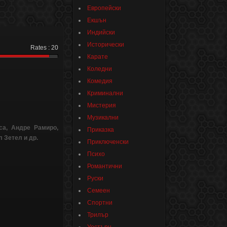
Европейски
Екшън
Индийски
Исторически
Rates :
20
Карате
Коледни
Комедия
Криминални
Мистерия
Музикални
са, Андре Рамиро,
Приказка
 Зетел и др.
Приключенски
Психо
Романтични
Руски
Семеен
Спортни
Трилър