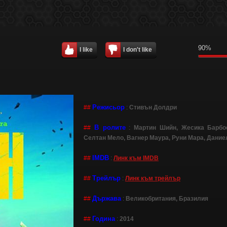
90%
I like
I don't like
Режисьор
##
:
Стивън Долдри
В ролите
##
:
Мартин Шийн, Жесика Барбо
Селтан Мело, Вагнер Маура, Руни Мара, Даниел
IMDB
##
:
Линк към IMDB
Трейлър
##
:
Линк към трейлър
Държава
##
:
Великобритания, Бразилия
Година
##
:
2014