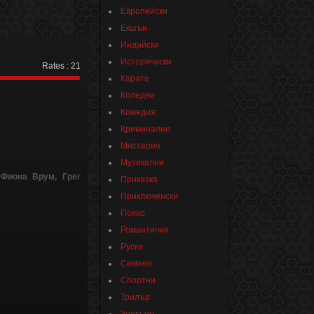
Европейски
Екшън
Индийски
Исторически
Rates :
21
Карате
Коледни
Комедия
Криминални
Мистерия
Музикални
 Фиона Врум, Грег
Приказка
Приключенски
Психо
Романтични
Руски
Семеен
Спортни
Трилър