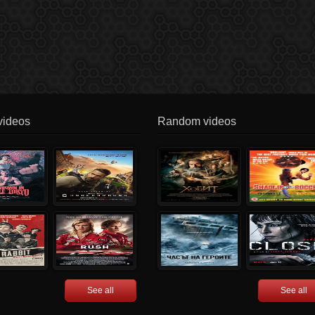
videos
Random videos
See all
See all