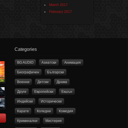
March 2017
February 2017
Categories
BG AUDIO
Азиатски
Анимация
Биографичен
Български
Военни
Детски
Драма
Други
Европейски
Екшън
Индийски
Исторически
Карате
Коледни
Комедия
Криминални
Мистерия