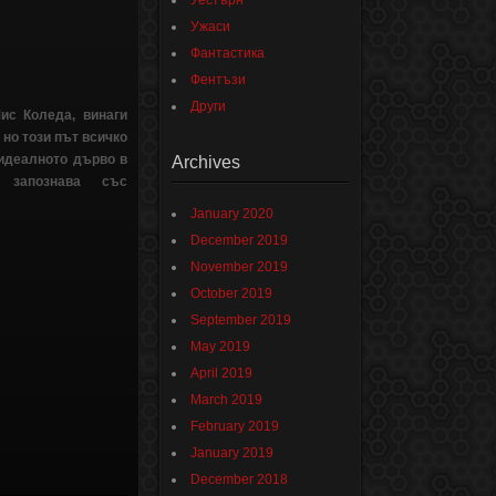
Уестърн
Ужаси
Фантастика
Фентъзи
Други
Мис Коледа, винаги
 но този път всичко
 идеалното дърво в
Archives
 запознава със
January 2020
December 2019
November 2019
October 2019
September 2019
May 2019
April 2019
March 2019
February 2019
January 2019
December 2018