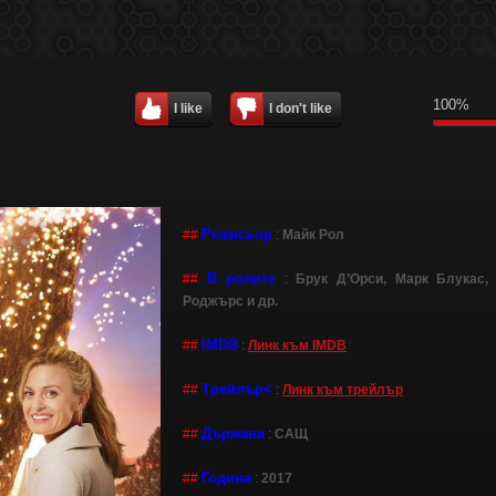
100%
I like
I don't like
Режисьор
##
:
Майк Рол
В ролите
##
:
Брук Д’Орси, Марк Блукас,
Роджърс и др.
IMDB
##
:
Линк към IMDB
Трейлър<
##
:
Линк към трейлър
Държава
##
:
САЩ
Година
##
:
2017