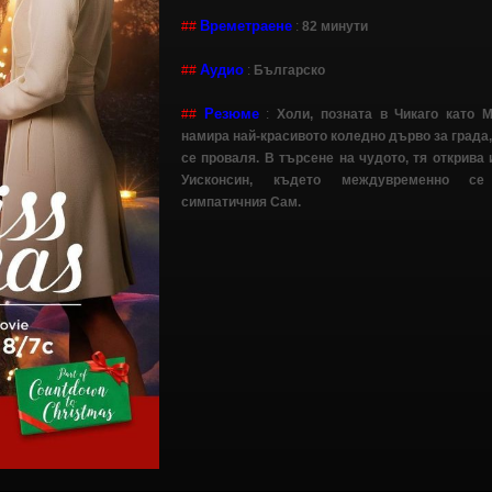
Времетраене
##
:
82 минути
Аудио
##
:
Българско
Резюме
##
:
Холи, позната в Чикаго като 
намира най-красивото коледно дърво за града,
се проваля. В търсене на чудото, тя открива
Уисконсин, където междувременно се
симпатичния Сам.