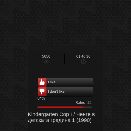
5656
01:46:36
I like
I don't like
84%
Rates :
25
Kindergarten Cop I / Ченге в
детската градина 1 (1990)