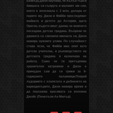
Бейкър).Джон научава, че Кълън търси
бившата си съпруга и малкият им син,
която е изчезнала с 3 млн. долара от
парите му. Джон и Фийби проследяват
майката и детето до Астория, щата
Орегон, където имат данни, че момчето
посещава детска градина. Въпреки че
двамата са сменили имената си, Джон
намира нужните улики. По случайност
става ясно, че Фийби има опит като
детска учителка, и ръководството на
детската градина я назначава на
работа. Само че тя претърпява
хранително натравяне и Джон е
принуден сам да се грижи за 6-
годишните палавници.Покрай
лудориите с хлапетата и дебненето на
наркодилърите, Джон намира време и
да поухажва красивата си колежка
Джойс (Пенелъпи Ан Милър).