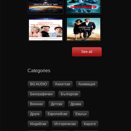
See all
Categories
BG AUDIO
Азиатски
Анимация
Биографичен
Български
Военни
Детски
Драма
Други
Европейски
Екшън
Индийски
Исторически
Карате