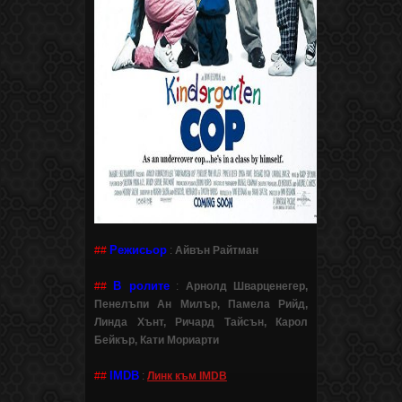
Режисьор
##
:
Айвън Райтман
В ролите
##
:
Арнолд Шварценегер,
Пенелъпи Ан Милър, Памела Рийд,
Линда Хънт, Ричард Тайсън, Карол
Бейкър, Кати Мориарти
IMDB
##
:
Линк към IMDB