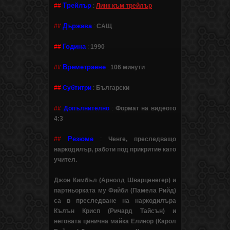
Трейлър
##
:
Линк към трейлър
Държава
##
:
САЩ
Година
##
:
1990
Времетраене
##
:
106 минути
##
Субтитри
:
Български
##
Допълнително
:
Формат на видеото
4:3
Резюме
##
:
Ченге, преследващо
наркодилър, работи под прикритие като
учител.
Джон Кимбъл (Арнолд Шварценегер) и
партньорката му Фийби (Памела Рийд)
са в преследване на наркодилъра
Кълън Крисп (Ричард Тайсън) и
неговата цинична майка Елинор (Карол