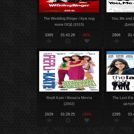
The Wedding Ringer / Кум под
You, Me and D
наем ООД (2015)
Дюпр
3365
01:41:26
86%
2806
01:
Repli Kate / Жената Мечта
The Last Ki
(2002)
целув
2029
01:28:25
100%
2295
01: