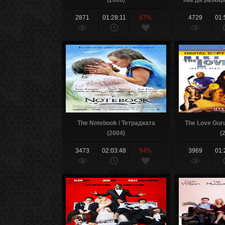
(2000)
Как да разкар
дни
2871
01:28:11
87%
4729
01:
The Notebook / Тетрадката
The Love Gur
(2004)
(
3473
02:03:48
94%
3969
01: