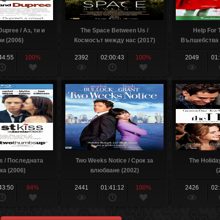
upree / Аз, ти и
The Space Between Us /
Help For 
и (2006)
Космосът между нас (2017)
Вълшебства п
44:55
100%
2392
02:00:43
100%
2049
01
ss / Последната
Two Weeks Notice / Срок за
The Holida
ка (2006)
влюбване (2002)
(
43:50
84%
2441
01:41:12
100%
2426
02