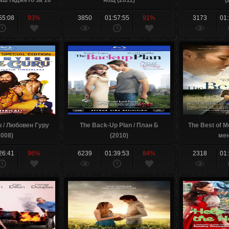
аш гаджето за 10
нощ (2011)
(
 (2003)
55:08
93%
3850
01:57:55
91%
3173
01
u / Любовен Гуру
The Back-Up Plan / План Б
The Best of M
2008)
(2010)
мен
26:41
96%
6239
01:39:53
84%
2318
01