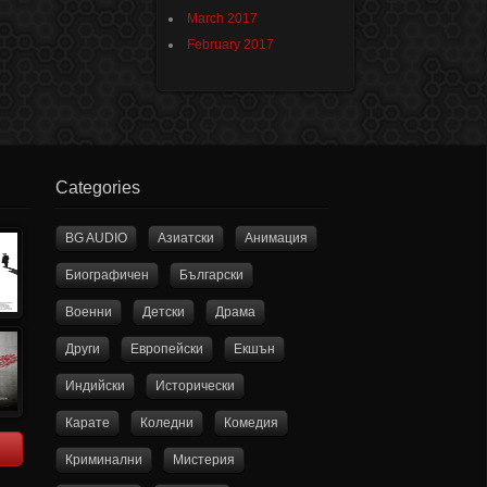
March 2017
February 2017
Categories
BG AUDIO
Азиатски
Анимация
Биографичен
Български
Военни
Детски
Драма
Други
Европейски
Екшън
Индийски
Исторически
Карате
Коледни
Комедия
Криминални
Мистерия