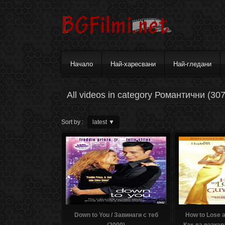
Начало
Най-харесвани
Най-гледани
All videos in category Романтични (307
Sort by :
latest
▼
Down to You / Завинаги с теб
How to Lose a