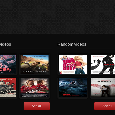
videos
Random videos
See all
See all