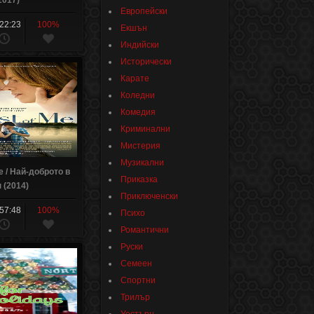
2017)
Европейски
:22:23
100%
Екшън
Индийски
Исторически
Карате
Коледни
Комедия
Криминални
Мистерия
Музикални
e / Най-доброто в
Приказка
 (2014)
Приключенски
:57:48
100%
Психо
Романтични
Руски
Семеен
Спортни
Трилър