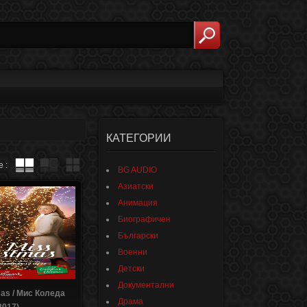
КАТЕГОРИИ
 :
BG AUDIO
Азиатски
Анимация
Биографичен
Български
Военни
Детски
Документални
mas / Мис Коледа
Драма