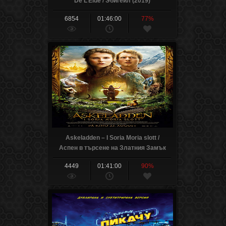
De L’Elue / Эбигейл (2019)
6854
01:46:00
77%
Askeladden – I Soria Moria slott /
Аспен в търсене на Златния Замък
(2019) (Part 2)
4449
01:41:00
90%