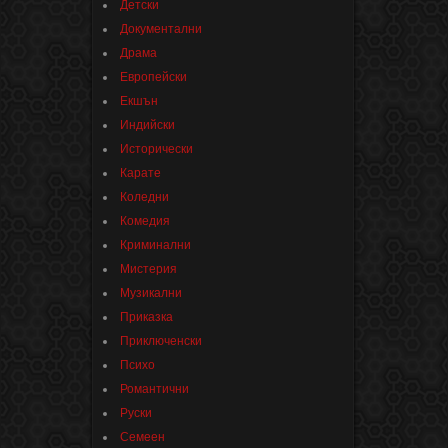
Детски
Документални
Драма
Европейски
Екшън
Индийски
Исторически
Карате
Коледни
Комедия
Криминални
Мистерия
Музикални
Приказка
Приключенски
Психо
Романтични
Руски
Семеен