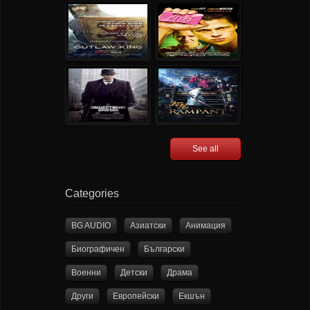
See all
Categories
BG AUDIO
Азиатски
Анимация
Биографичен
Български
Военни
Детски
Драма
Други
Европейски
Екшън