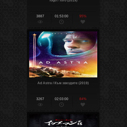
Togo / Того (2019)
3887
01:53:00
95%
Ad Astra / Към звездите (2019)
3267
02:03:00
84%