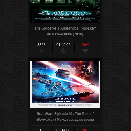
The Sorcerer’s Apprentice / Чиракът
на магьосника (2010)
3328
01:49:02
96%
Star Wars Episode IX : The Rise of
Skywalker / Междузвездни войни
Епизод 9 : Възходът на Скайуокър
5109
02:14:08
90%