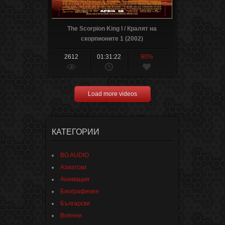
The Scorpion King I / Кралят на
скорпионите 1 (2002)
2612
01:31:22
90%
Load more videos
КАТЕГОРИИ
BG AUDIO
Азиатски
Анимация
Биографичен
Български
Военни