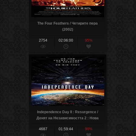
The Four Feathers / Четирите пера
(2002)
2754
02:06:00
95%
Independence Day II : Resurgence /
Денят на Независимостта 2 : Нова
заплаха (2016)
4687
01:59:44
90%