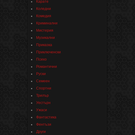
Карате
Коледни
Комедия
Криминални
Мистерия
Музикални
Приказка
Приключенски
Психо
Романтични
Руски
Семеен
Спортни
Трилър
Уестърн
Ужаси
Фантастика
Фентъзи
Други