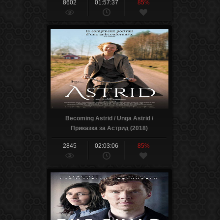
8602
01:57:37
85%
Becoming Astrid / Unga Astrid /
Приказка за Астрид (2018)
2845
02:03:06
85%