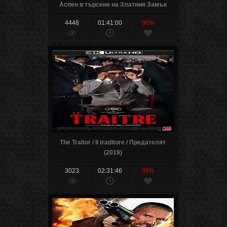
Аспен в търсене на Златния Замък
(2019) (Part 2)
4448
01:41:00
90%
The Traitor / Il traditore / Предателят
(2019)
3023
02:31:46
95%