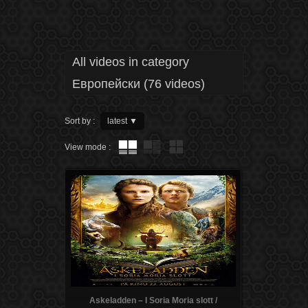
All videos in category
Европейски (76 videos)
Sort by :
latest
▼
View mode :
Askeladden – I Soria Moria slott /