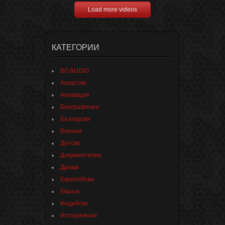
Load more videos
КАТЕГОРИИ
BG AUDIO
Азиатски
Анимация
Биографичен
Български
Военни
Детски
Документални
Драма
Европейски
Екшън
Индийски
Исторически