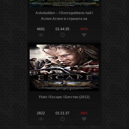
Askeladden – I Dovregubbens hall /
Аспен Аспен в страната на
троловете (2017) (Part 1)
4691
01:44:35
84%
Flukt / Escape / Бягство (2012)
2822
01:21:37
89%