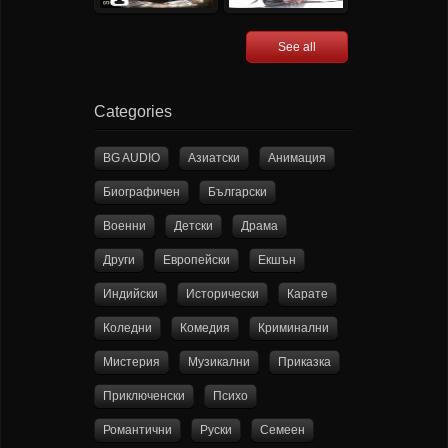
See all
Categories
BG AUDIO
Азиатски
Анимация
Биографичен
Български
Военни
Детски
Драма
Други
Европейски
Екшън
Индийски
Исторически
Карате
Коледни
Комедия
Криминални
Мистерия
Музикални
Приказка
Приключенски
Психо
Романтични
Руски
Семеен