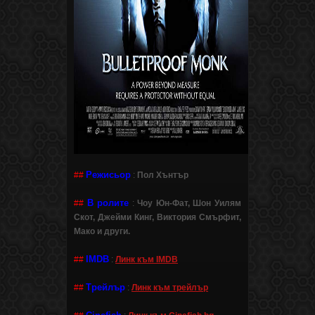
Режисьор
##
:
Пол Хънтър
В ролите
##
:
Чоу Юн-Фат, Шон Уилям
Скот, Джейми Кинг, Виктория Смърфит,
Мако и други.
IMDB
##
:
Линк към IMDB
Трейлър
##
:
Линк към трейлър