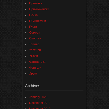
Приказка
Приключенски
Психо
Романтични
Руски
Семеен
Спортни
Трилър
Уестърн
Ужаси
Фантастика
Фентъзи
Други
Archives
January 2020
December 2019
November 2019