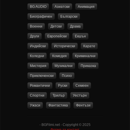
BG AUDIO
Азиатски
Анимация
Биографичен
Български
Военни
Детски
Драма
Други
Европейски
Екшън
Индийски
Исторически
Карате
Коледни
Комедия
Криминални
Мистерия
Музикални
Приказка
Приключенски
Психо
Романтични
Руски
Семеен
Спортни
Трилър
Уестърн
Ужаси
Фантастика
Фентъзи
- BGFilmi.net - Copyright © 2025
Форма за контакт