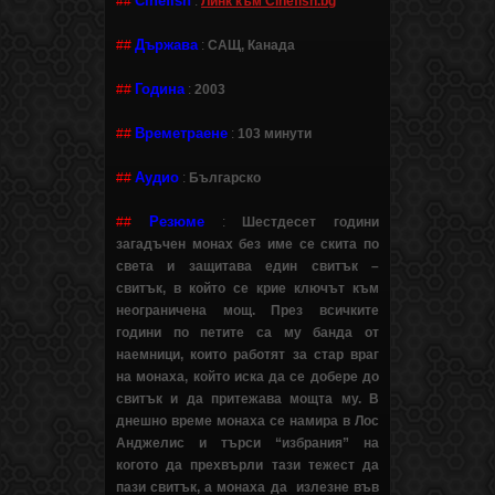
Cinefish
##
:
Линк към Cinefish.bg
Държава
##
:
САЩ, Канада
Година
##
:
2003
Времетраене
##
:
103 минути
Аудио
##
:
Българско
Резюме
##
:
Шестдесет години
загадъчен монах без име се скита по
света и защитава един свитък –
свитък, в който се крие ключът към
неограничена мощ. През всичките
години по петите са му банда от
наемници, които работят за стар враг
на монаха, който иска да се добере до
свитък и да притежава мощта му. В
днешно време монаха се намира в Лос
Анджелис и търси “избрания” на
когото да прехвърли тази тежест да
пази свитък, а монаха да излезне във