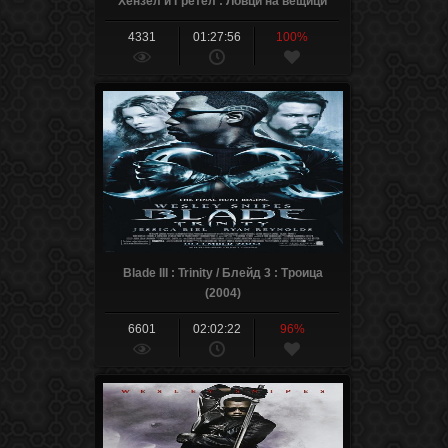
Хензел и Гретел : Ловци на вещици
(2013)
4331
01:27:56
100%
Blade III : Trinity / Блейд 3 : Троица
(2004)
6601
02:02:22
96%