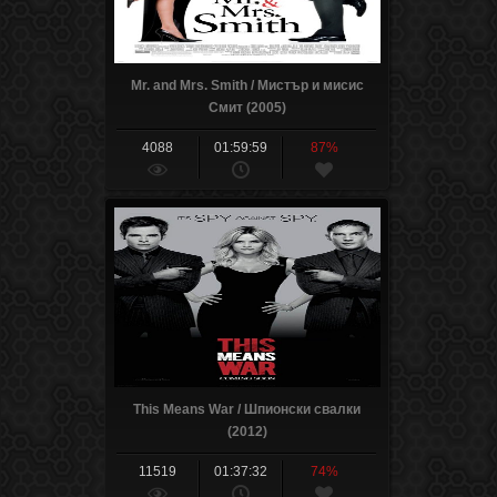
Mr. and Mrs. Smith / Мистър и мисис
Смит (2005)
4088
01:59:59
87%
This Means War / Шпионски свалки
(2012)
11519
01:37:32
74%