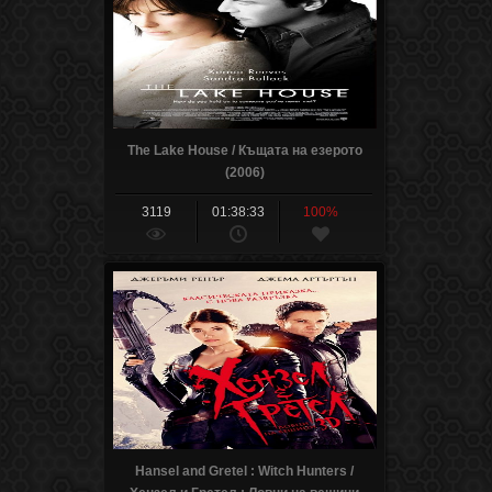
The Lake House / Къщата на езерото
(2006)
3119
01:38:33
100%
Hansel and Gretel : Witch Hunters /