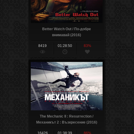
Better Watch Out / По-добре
внимавай (2016)
8419
01:28:50
83%
The Mechanic II : Resurrection /
Механикът 2 : Възкресение (2016)
16426
01:38:39
86%