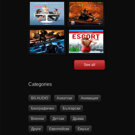
See all
Categories
BG AUDIO
Азиатски
Анимация
Биографичен
Български
Военни
Детски
Драма
Други
Европейски
Екшън