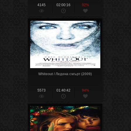
4145
02:00:16
92%
Whiteout / Ледена смърт (2009)
5573
01:40:42
94%