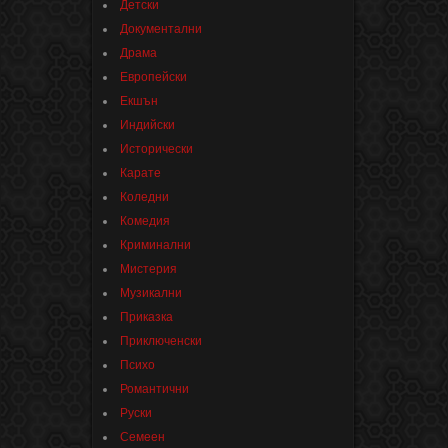
Детски
Документални
Драма
Европейски
Екшън
Индийски
Исторически
Карате
Коледни
Комедия
Криминални
Мистерия
Музикални
Приказка
Приключенски
Психо
Романтични
Руски
Семеен