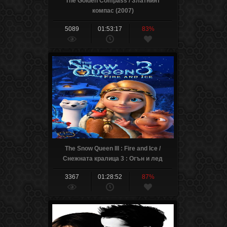
The Golden Compass / Златният
компас (2007)
5089
01:53:17
83%
The Snow Queen III : Fire and Ice /
Снежната кралица 3 : Огън и лед
(2016)
3367
01:28:52
87%