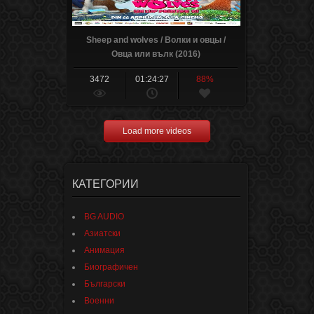
Sheep and wolves / Волки и овцы /
Овца или вълк (2016)
3472
01:24:27
88%
Load more videos
КАТЕГОРИИ
BG AUDIO
Азиатски
Анимация
Биографичен
Български
Военни